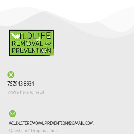
757.943.8934
We're here to help!
WILDLIFEREMOVALPREVENTION@GMAIL.COM
Questions? Drop us a line!